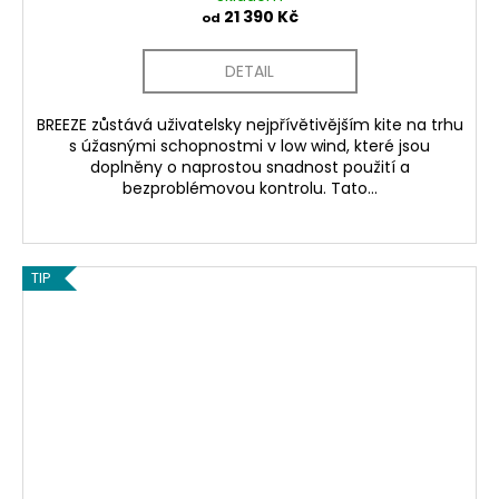
21 390 Kč
od
DETAIL
BREEZE zůstává uživatelsky nejpřívětivějším kite na trhu
s úžasnými schopnostmi v low wind, které jsou
doplněny o naprostou snadnost použití a
bezproblémovou kontrolu. Tato...
TIP