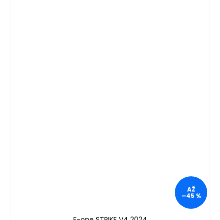
AŽ
–45 %
F-one STRIKE V4 2024