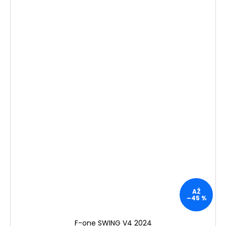
AŽ
–45 %
F-one SWING V4 2024