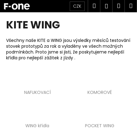
K
Přejít
Hledat
Náku
M
Přihlášen
CZK
na
o
obsah
Zpět
Zpět
košík
š
KITE WING
í
C
k
o
Všechny naše KITE a WING jsou výsledky měsíců testování
stovek prototypů za rok a vyladěny ve všech možných
p
podmínkách. Proto jsme si jisti, že poskytujeme nejlepší
o
křídla pro nejlepší zážitek z jízdy .
t
ř
e
b
NAFUKOVACÍ
KOMOROVÉ
u
j
e
t
WING křídla
POCKET WING
e
n