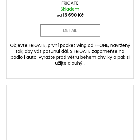
FRIGATE
Skladem
15 690 Kč
od
DETAIL
Objevte FRIGATE, první pocket wing od F-ONE, navržený
tak, aby vás posunul dál. S FRIGATE zapomeňte na
pádlo i auto: vyražte proti větru během chvilky a pak si
užijte dlouhý...