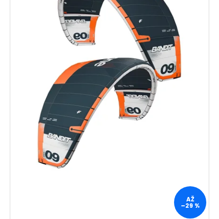
AŽ
–29 %