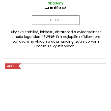
Skladem
15 690 Kč
od
DETAIL
Díky své stabilitě, lehkosti, obratnosti a ovladatelnosti
je naše legendární SWING tím nejlepším křídlem pro
surfování na vlnách a downwinding, zatímco vám
umožňuje využít všech...
AKCE