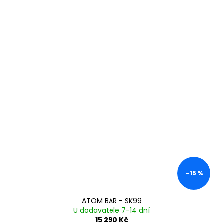
–15 %
ATOM BAR - SK99
U dodavatele 7-14 dní
15 290 Kč