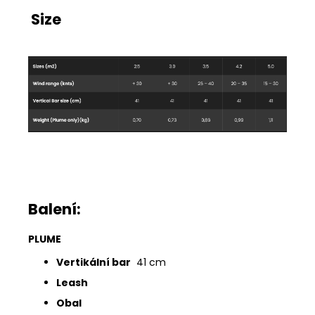
Size
Balení:
PLUME
Vertikální bar
41 cm
Leash
Obal