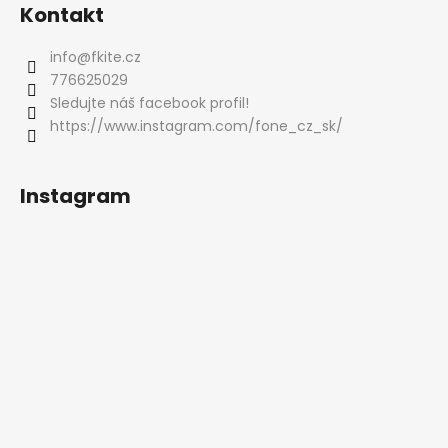
í
Kontakt
info
@
fkite.cz
776625029
Sledujte náš facebook profil!
https://www.instagram.com/fone_cz_sk/
Instagram