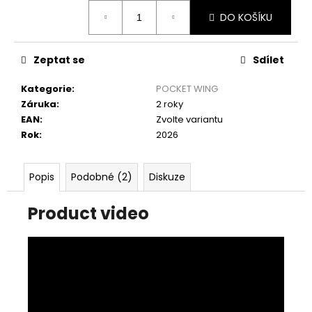
Měrná
DO KOŠÍKU
cena:
Zeptat se
Sdílet
Kategorie
:
POCKET WING
Záruka
:
2 roky
EAN
:
Zvolte variantu
Rok
:
2026
Popis
Podobné (2)
Diskuze
Product video