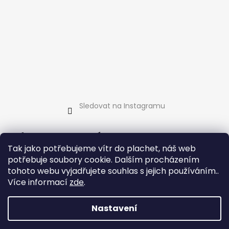
Sledovat na Instagramu
Informace pro vás
Tak jako potřebujeme vítr do plachet, náš web
Jak nakupovat
potřebuje soubory cookie. Dalším procházením
Obchodní podmínky
tohoto webu vyjadřujete souhlas s jejich používáním..
Podmínky ochrany osobních údajů
Více informací
zde
.
Kontakty
Nastavení
Vytvořil Shoptet