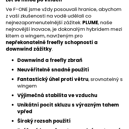
č
u
Ve F-ONE jsme vždy posouvali hranice, abychom
j
z vaší zkušenosti na vodě udělali co
e
nejnezapomenutelnější zážitek.
PLUME
, naše
m
nejnovější inovace, je dokonalým hybridem mezi
e
kitem a wingem, navrženým pro
nepřekonatelné freefly schopnosti a
downwind zážitky
.
Downwind a freefly zbraň
Neuvěřitelně snadné použití
Fantastický úhel proti větru
, srovnatelný s
wingem
Výjimečná stabilita ve vzduchu
Unikátní pocit skluzu s výrazným tahem
vpřed
Široký rozsah použití