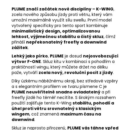
PLUME značí začátek nové disciplíny – K-WING
,
zcela nového způsobu jízdy proti větru, který vám
umožní maximálně využít sílu swellu. První model
vytvořený specificky pro tento sport kombinuje
minimalistický design, optimalizovanou
lehkost, výjimečnou stabilitu a čistý skluz
, čímž
přináší
nepřekonatelný freefly a downwind
zážitek
.
Lehký jako pírko
,
PLUME
je dosud
nejosvobozující
výtvor F-ONE
. Skluz kitu v kombinaci s pohodlím a
praktičností wingu, který můžete držet na délku
paže, vytváří
zcela nový, revoluční pocit z jízdy
.
Díky úzkému náběžnému okraji, bez středové vzpěry
a s elegantním profilem ve tvaru písmene C je
PLUME neuvěřitelně snadno ovladatelný
a při
freefly jízdě ho téměř necítíte. S širokým rozsahem
použití zajišťuje tento K-Wing
stabilitu, pohodlí a
úhel proti větru srovnatelný s klasickým
wingem
, což znamená
maximum času na
downwind
.
Skluz je naprosto přirozený,
PLUME vás táhne vpřed