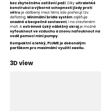
bez zbytečného zatížení paží
. Díky
ultralehké
konstrukci a výborné schopnosti jízdy proti
větru
je oblíbený mezi těmi, kdo preferují tzv.
deflating.
Minimální bridle systém
zajišťuje
snadné a bezpečné sestavení
, i na otevřeném
moři. A
extrémně úzký náběžný okraj
je možné
vyfouknout ve vzduchu a znovu nafouknout na
vodě pomocí mini pumpy
.
Kompaktní a lehký, PLUME je dokonalým
parťákem pro maximální využití swellu.
3D view