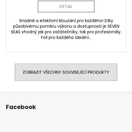
DETAIL
Snadné a efektivní klouzání pro každého! Díky
působivému poměru výkonu a dostupnosti je SEVEN
SEAS vhodný jak pro začátečníky, tak pro profesionály.
Foil pro každého Ideální...
ZOBRAZIT VŠECHNY SOUVISEJÍCÍ PRODUKTY
Z
á
Facebook
p
a
t