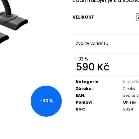
Zadní rukojeť je k dispozi
VELIKOST
Zvolte variantu
–33 %
590 Kč
Měrná
cena:
Kategorie
:
Kite pří
Záruka
:
2 roky
EAN
:
Zvolte 
–33 %
Pohlaví
:
Unisex
Rok
:
2024