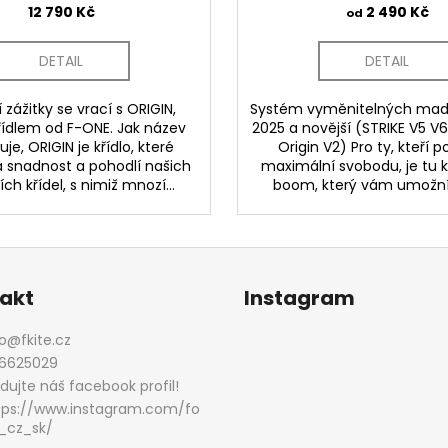
12 790 Kč
2 490 Kč
od
DETAIL
DETAIL
 zážitky se vrací s ORIGIN,
Systém vyměnitelných made
ídlem od F-ONE. Jak název
2025 a novější (STRIKE V5 V6 
je, ORIGIN je křídlo, které
Origin V2) Pro ty, kteří p
 snadnost a pohodlí našich
maximální svobodu, je tu 
ch křídel, s nimiž mnozí...
boom, který vám umožní 
akt
Instagram
o
@
fkite.cz
6625029
edujte náš facebook profil!
tps://www.instagram.com/fo
_cz_sk/