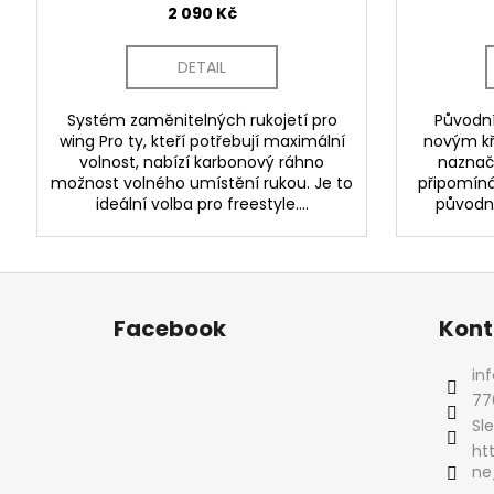
2 090 Kč
DETAIL
Systém zaměnitelných rukojetí pro
Původní
wing Pro ty, kteří potřebují maximální
novým kř
volnost, nabízí karbonový ráhno
naznaču
možnost volného umístění rukou. Je to
připomíná
ideální volba pro freestyle....
původní
Z
á
Facebook
Kont
p
a
inf
t
77
í
Sl
ht
ne