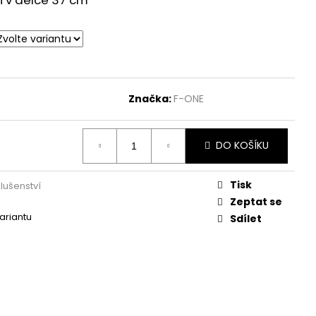
ci v délce 37 cm
Značka:
F-ONE
DO KOŠÍKU
Tisk
slušenství
Zeptat se
variantu
Sdílet