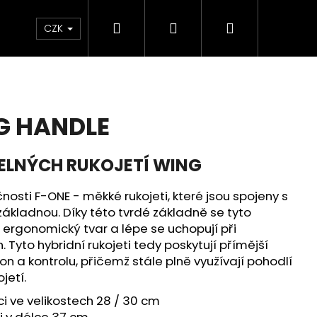
Hledat
Přihlášení
Nákupní
ÝPRODEJ
CZK
košík
G HANDLE
ELNÝCH RUKOJETÍ WING
nosti F-ONE - měkké rukojeti, které jsou spojeny s
ákladnou. Díky této tvrdé základně se tyto
í ergonomický tvar a lépe se uchopují při
yto hybridní rukojeti tedy poskytují přímější
kon a kontrolu, přičemž stále plně využívají pohodlí
jetí.
ici ve velikostech 28 / 30 cm