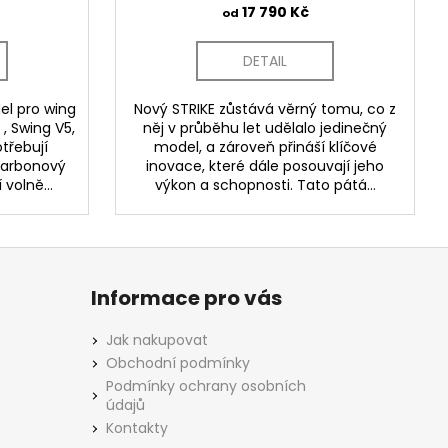
17 790 Kč
od
DETAIL
l pro wing
Nový STRIKE zůstává věrný tomu, co z
, Swing V5,
něj v průběhu let udělalo jedinečný
otřebují
model, a zároveň přináší klíčové
karbonový
inovace, které dále posouvají jeho
volně...
výkon a schopnosti. Tato pátá...
Informace pro vás
Jak nakupovat
Obchodní podmínky
Podmínky ochrany osobních
údajů
Kontakty