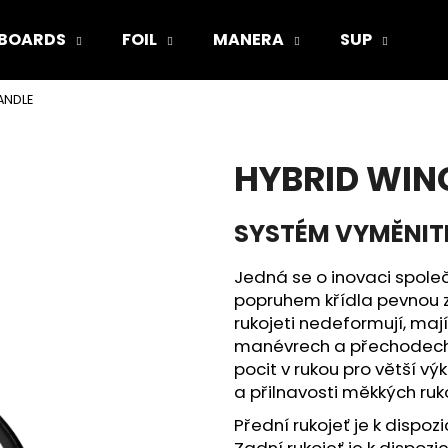
BOARDS
FOIL
MANERA
SUP
V
ANDLE
Co potřebujete najít?
HYBRID WIN
HLEDAT
SYSTÉM VYMĚNIT
Doporučujeme
Jedná se o inovaci společ
popruhem křídla pevnou z
rukojeti nedeformují, maj
manévrech a přechodech. T
pocit v rukou pro větší vý
a přilnavosti měkkých ruko
Přední rukojeť je k dispoz