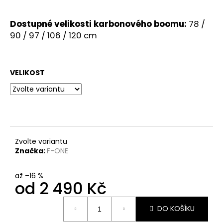
Dostupné velikosti karbonového boomu:
78 /
90 / 97 / 106 / 120 cm
VELIKOST
Zvolte variantu
Značka:
F-ONE
až –16 %
od
2 490 Kč
Měrná
DO KOŠÍKU
cena: