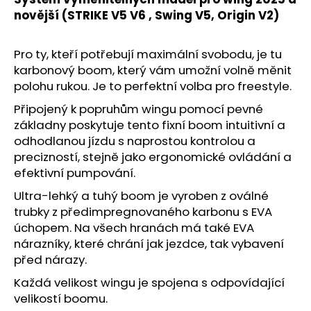
č
novější (STRIKE V5 V6 , Swing V5, Origin V2)
u
j
e
Pro ty, kteří potřebují maximální svobodu, je tu
m
karbonový boom, který vám umožní volně měnit
e
polohu rukou. Je to perfektní volba pro freestyle.
Připojený k popruhům wingu pomocí pevné
základny poskytuje tento fixní boom intuitivní a
odhodlanou jízdu s naprostou kontrolou a
precizností, stejně jako ergonomické ovládání a
efektivní pumpování.
Ultra-lehký a tuhý boom je vyroben z oválné
trubky z předimpregnovaného karbonu s EVA
úchopem. Na všech hranách má také EVA
nárazníky, které chrání jak jezdce, tak vybavení
před nárazy.
Každá velikost wingu je spojena s odpovídající
velikostí boomu.