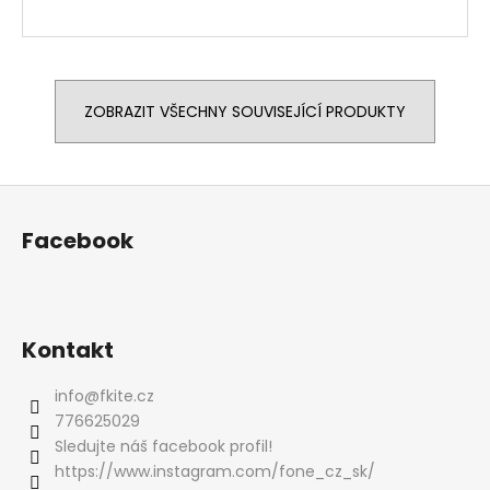
ZOBRAZIT VŠECHNY SOUVISEJÍCÍ PRODUKTY
Z
á
Facebook
p
a
t
í
Kontakt
info
@
fkite.cz
776625029
Sledujte náš facebook profil!
https://www.instagram.com/fone_cz_sk/