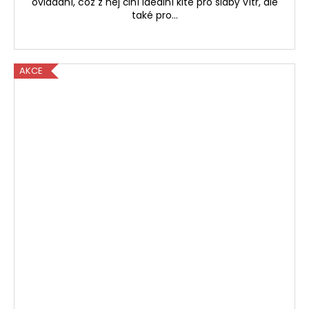
ovládání, což z něj činí ideální kite pro slabý vítr, ale
také pro...
AKCE