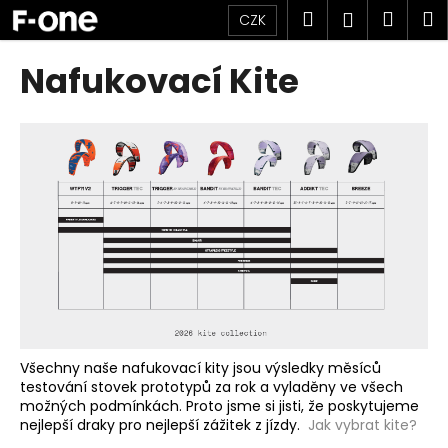
K
Přejít
Hledat
Náku
M
Přihlášen
CZK
na
o
obsah
Zpět
Zpět
košík
š
Nafukovací Kite
í
C
k
o
p
o
t
ř
e
b
u
j
e
Všechny naše nafukovací kity jsou výsledky měsíců
testování stovek prototypů za rok a vyladěny ve všech
t
možných podmínkách. Proto jsme si jisti, že poskytujeme
e
nejlepší draky pro nejlepší zážitek z jízdy.
Jak vybrat kite?
n