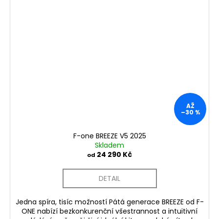
AŽ
–30 %
F-one BREEZE V5 2025
Skladem
24 290 Kč
od
DETAIL
Jedna spíra, tisíc možností Pátá generace BREEZE od F-
ONE nabízí bezkonkurenční všestrannost a intuitivní