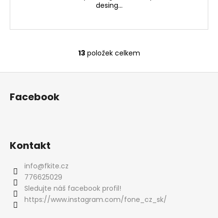
desing...
13
položek celkem
O
v
Z
l
á
á
Facebook
d
p
a
a
c
t
í
í
p
Kontakt
r
v
info
@
fkite.cz
k
776625029
y
Sledujte náš facebook profil!
v
https://www.instagram.com/fone_cz_sk/
ý