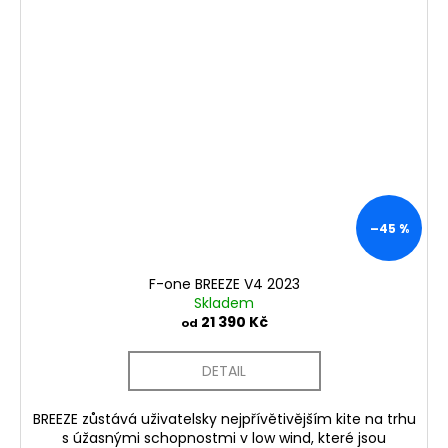
–45 %
F-one BREEZE V4 2023
Skladem
21 390 Kč
od
DETAIL
BREEZE zůstává uživatelsky nejpřívětivějším kite na trhu
s úžasnými schopnostmi v low wind, které jsou