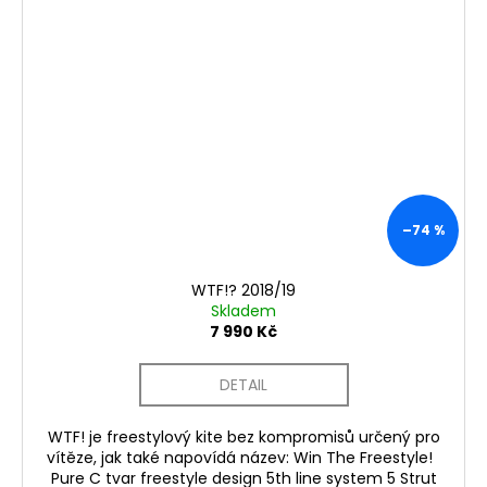
–74 %
WTF!? 2018/19
Skladem
7 990 Kč
DETAIL
WTF! je freestylový kite bez kompromisů určený pro
vítěze, jak také napovídá název: Win The Freestyle!
Pure C tvar freestyle design 5th line system 5 Strut