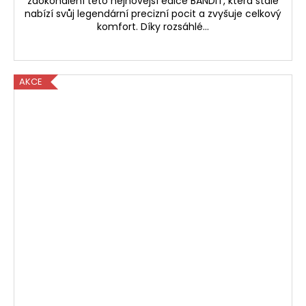
zdokonalení této nejnovější edice BANDIT, která stále
nabízí svůj legendární precizní pocit a zvyšuje celkový
komfort. Díky rozsáhlé...
AKCE