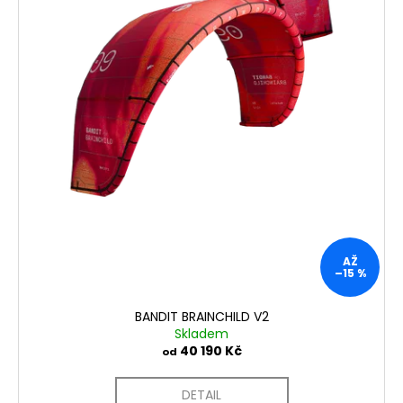
č
t
u
ů
j
e
m
e
AŽ
–15 %
BANDIT BRAINCHILD V2
Skladem
40 190 Kč
od
DETAIL