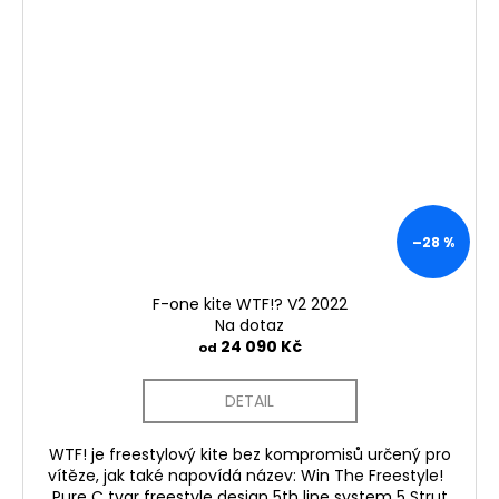
–28 %
F-one kite WTF!? V2 2022
Na dotaz
24 090 Kč
od
DETAIL
WTF! je freestylový kite bez kompromisů určený pro
vítěze, jak také napovídá název: Win The Freestyle!
Pure C tvar freestyle design 5th line system 5 Strut