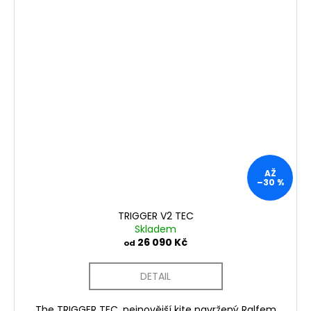
AŽ
–30 %
TRIGGER V2 TEC
Skladem
26 090 Kč
od
DETAIL
The TRIGGER TEC, nejnovější kite navržený Ralfem