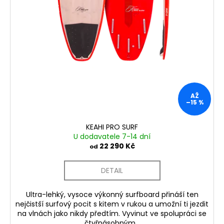
AŽ
–15 %
KEAHI PRO SURF
U dodavatele 7-14 dní
22 290 Kč
od
DETAIL
Ultra-lehký, vysoce výkonný surfboard přináší ten
nejčistší surfový pocit s kitem v rukou a umožní ti jezdit
na vlnách jako nikdy předtím. Vyvinut ve spolupráci se
čtyřnásobným...