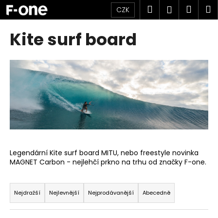
K
Přejít
Hledat
Náku
M
Přihlášen
CZK
na
o
obsah
Zpět
Zpět
košík
š
Kite surf board
í
C
k
o
p
o
t
ř
e
b
u
Legendární Kite surf board MITU, nebo freestyle novinka
MAGNET Carbon - nejlehčí prkno na trhu od značky F-one.
j
e
Ř
t
a
Nejdražší
Nejlevnější
Nejprodávanější
Abecedně
e
z
n