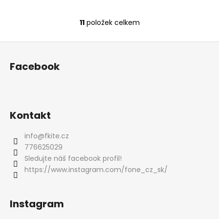
11
položek celkem
O
v
Z
l
á
á
Facebook
d
p
a
a
c
t
í
í
p
Kontakt
r
v
info
@
fkite.cz
k
776625029
y
Sledujte náš facebook profil!
v
https://www.instagram.com/fone_cz_sk/
ý
p
i
Instagram
s