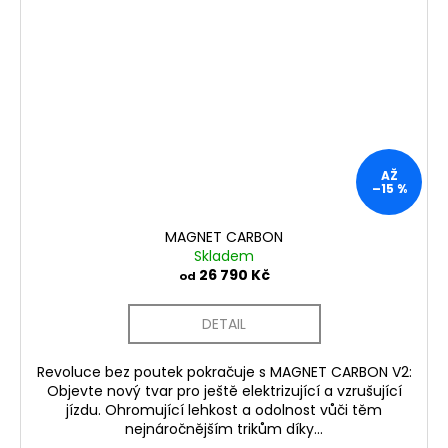
AŽ
–15 %
MAGNET CARBON
Skladem
26 790 Kč
od
DETAIL
Revoluce bez poutek pokračuje s MAGNET CARBON V2:
Objevte nový tvar pro ještě elektrizující a vzrušující
jízdu. Ohromující lehkost a odolnost vůči těm
nejnáročnějším trikům díky...