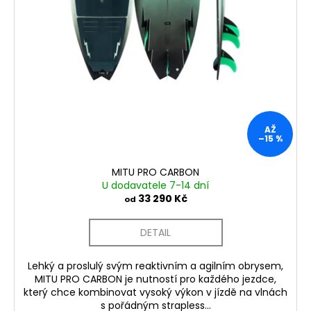
AŽ
–15 %
MITU PRO CARBON
U dodavatele 7-14 dní
33 290 Kč
od
DETAIL
Lehký a proslulý svým reaktivním a agilním obrysem,
MITU PRO CARBON je nutností pro každého jezdce,
který chce kombinovat vysoký výkon v jízdě na vlnách
s pořádným strapless...