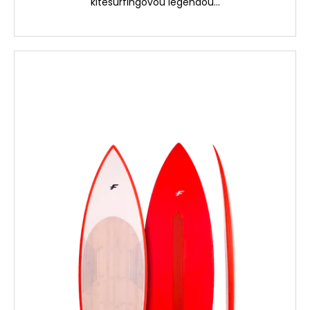
kitesurfingovou legendou...