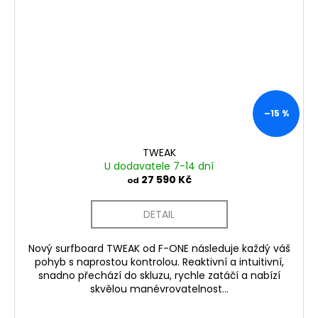
–15 %
TWEAK
U dodavatele 7-14 dní
27 590 Kč
od
DETAIL
Nový surfboard TWEAK od F-ONE následuje každý váš
pohyb s naprostou kontrolou. Reaktivní a intuitivní,
snadno přechází do skluzu, rychle zatáčí a nabízí
skvělou manévrovatelnost...