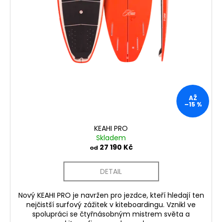
č
u
j
e
m
e
AŽ
–15 %
KEAHI PRO
Skladem
27 190 Kč
od
DETAIL
Nový KEAHI PRO je navržen pro jezdce, kteří hledají ten
nejčistší surfový zážitek v kiteboardingu. Vznikl ve
spolupráci se čtyřnásobným mistrem světa a