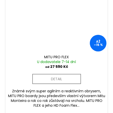
AŽ
–15 %
MITU PRO FLEX
U dodavatele 7-14 dní
27 590 Kč
od
DETAIL
Známé svým super agilním a reaktivním obrysem,
MITU PRO boardy jsou především vlastní výtvorem Mitu
Monteira a rok co rok zůstávají na vrcholu. MITU PRO
FLEX a jeho HD Foam Flex...