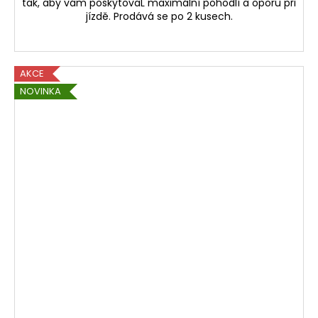
tak, aby vám poskytovaL maximální pohodlí a oporu při
jízdě. Prodává se po 2 kusech.
AKCE
NOVINKA