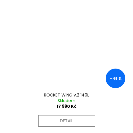
–49 %
ROCKET WING v.2 140L
Skladem
17 990 Kč
DETAIL