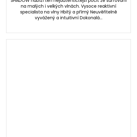
SHADOW nabízí ten nejautentičtější pocit ze surfování
na malých i velkých vlnách. Vysoce reaktivní
specialista na vlny Hbitý a přímý Neuvěřitelně
vyvážený a intuitivní Dokonalá...