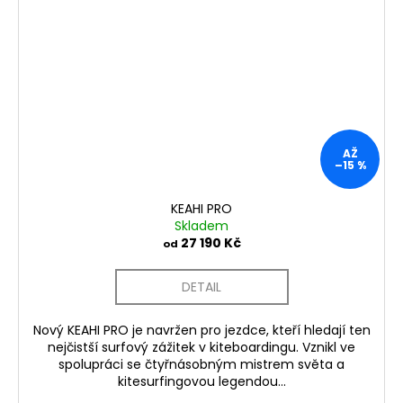
AŽ
–15 %
KEAHI PRO
Skladem
27 190 Kč
od
DETAIL
Nový KEAHI PRO je navržen pro jezdce, kteří hledají ten
nejčistší surfový zážitek v kiteboardingu. Vznikl ve
spolupráci se čtyřnásobným mistrem světa a
kitesurfingovou legendou...