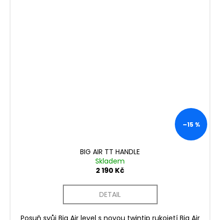
–15 %
BIG AIR TT HANDLE
Skladem
2 190 Kč
DETAIL
Posuň svůj Big Air level s novou twintip rukojetí Big Air