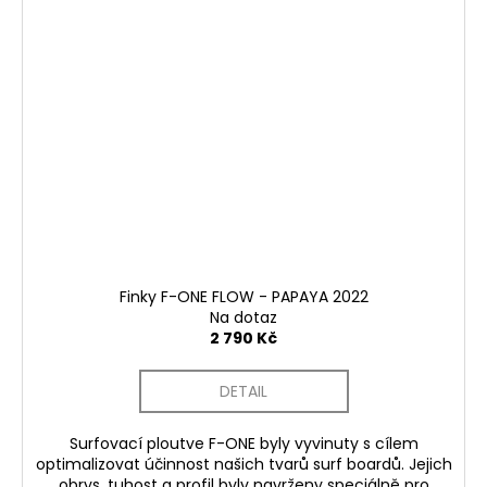
Finky F-ONE FLOW - PAPAYA 2022
Na dotaz
2 790 Kč
DETAIL
Surfovací ploutve F-ONE byly vyvinuty s cílem
optimalizovat účinnost našich tvarů surf boardů. Jejich
obrys, tuhost a profil byly navrženy speciálně pro