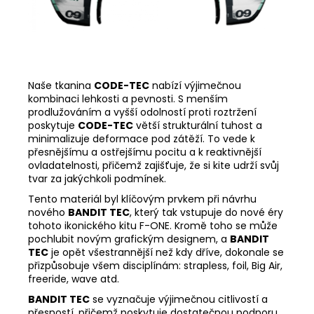
Naše tkanina
CODE-TEC
nabízí výjimečnou
kombinaci lehkosti a pevnosti. S menším
prodlužováním a vyšší odolností proti roztržení
poskytuje
CODE-TEC
větší strukturální tuhost a
minimalizuje deformace pod zátěží. To vede k
přesnějšímu a ostřejšímu pocitu a k reaktivnější
ovladatelnosti, přičemž zajišťuje, že si kite udrží svůj
tvar za jakýchkoli podmínek.
Tento materiál byl klíčovým prvkem při návrhu
nového
BANDIT TEC
, který tak vstupuje do nové éry
tohoto ikonického kitu F-ONE. Kromě toho se může
pochlubit novým grafickým designem, a
BANDIT
TEC
je opět všestrannější než kdy dříve, dokonale se
přizpůsobuje všem disciplínám: strapless, foil, Big Air,
freeride, wave atd.
BANDIT TEC
se vyznačuje výjimečnou citlivostí a
přesností, přičemž poskytuje dostatečnou podporu