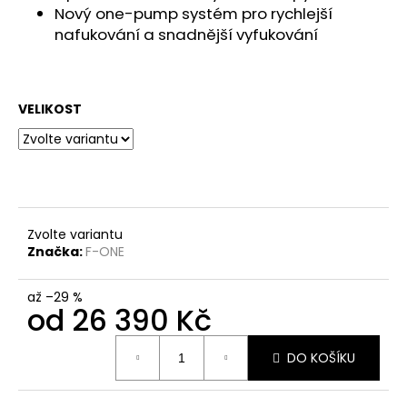
Nový one-pump systém pro rychlejší
nafukování a snadnější vyfukování
VELIKOST
Zvolte variantu
Značka:
F-ONE
až –29 %
od
26 390 Kč
Měrná
DO KOŠÍKU
cena: