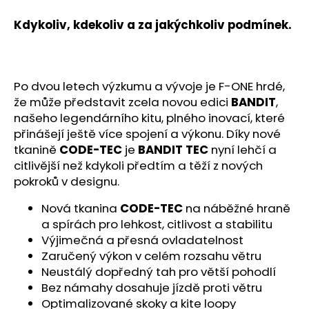
č
u
Kdykoliv, kdekoliv a za jakýchkoliv podmínek.
j
e
m
e
Po dvou letech výzkumu a vývoje je F-ONE hrdé,
že může představit zcela novou edici
BANDIT
,
našeho legendárního kitu, plného inovací, které
přinášejí ještě více spojení a výkonu. Díky nové
tkanině
CODE-TEC
je
BANDIT TEC
nyní lehčí a
citlivější než kdykoli předtím a těží z nových
pokroků v designu.
Nová tkanina
CODE-TEC
na náběžné hraně
a spírách pro lehkost, citlivost a stabilitu
Výjimečná a přesná ovladatelnost
Zaručený výkon v celém rozsahu větru
Neustálý dopředný tah pro větší pohodlí
Bez námahy dosahuje jízdě proti větru
Optimalizované skoky a kite loopy