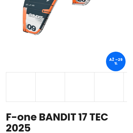
a
j
í
t
?
AŽ –29
%
HLEDAT
D
o
p
F-one BANDIT 17 TEC
o
r
2025
u