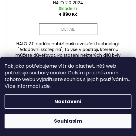
HALO 2.0 2024
Skladem
4 990 Kč
DETAIL
HALO 2.0 nadále nabízí naši revoluční technologii
"Adaptivní skořepina", to vše v postroji, kterému
můžete důvěřovat. Po stažení některých dílů byly
„Adaptivní skořepina“,...
Tak jako potřebujeme vítr do plachet, náš web
potřebuje soubory cookie. Dalším procházením
tohoto webu vyjadřujete souhlas s jejich používáním..
Více informací
zde
.
ZOBRAZIT VŠECHNY SOUVISEJÍCÍ PRODUKTY
Nastavení
Z
Souhlasím
á
Facebook