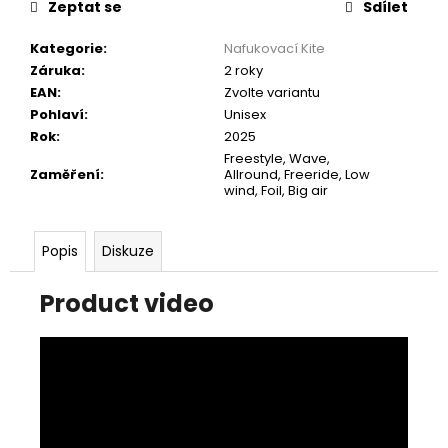
Zeptat se
Sdílet
Kategorie
:
Nafukovací Kite
Záruka
:
2 roky
EAN
:
Zvolte variantu
Pohlaví
:
Unisex
Rok
:
2025
Freestyle, Wave,
Zaměření
:
Allround, Freeride, Low
wind, Foil, Big air
Popis
Diskuze
Product video