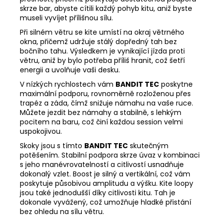
skrze bar, abyste cítili každý pohyb kitu, aniž byste
museli vyvíjet přílišnou sílu.
Při silném větru se kite umístí na okraj větrného
okna, přičemž udržuje stálý dopředný tah bez
bočního tahu. Výsledkem je vynikající jízda proti
větru, aniž by bylo potřeba příliš hranit, což šetří
energii a uvolňuje vaši desku.
V nízkých rychlostech vám
BANDIT TEC
poskytne
maximální podporu, rovnoměrně rozloženou přes
trapéz a záda, čímž snižuje námahu na vaše ruce.
Můžete jezdit bez námahy a stabilně, s lehkým
pocitem na baru, což činí každou session velmi
uspokojivou.
Skoky jsou s tímto
BANDIT TEC
skutečným
potěšením. Stabilní podpora skrze úvaz v kombinaci
s jeho manévrovatelností a citlivostí usnadňuje
dokonalý vzlet. Boost je silný a vertikální, což vám
poskytuje působivou amplitudu a výšku. Kite loopy
jsou také jednodušší díky citlivosti kitu. Tah je
dokonale vyvážený, což umožňuje hladké přistání
bez ohledu na sílu větru.