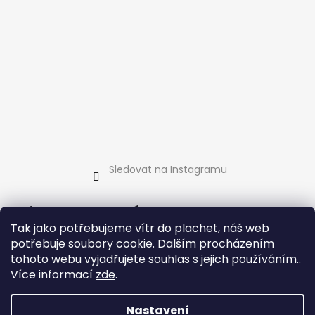
Sledovat na Instagramu
Informace pro vás
Tak jako potřebujeme vítr do plachet, náš web
Jak nakupovat
potřebuje soubory cookie. Dalším procházením
Obchodní podmínky
tohoto webu vyjadřujete souhlas s jejich používáním..
Podmínky ochrany osobních údajů
Více informací
zde
.
Kontakty
Nastavení