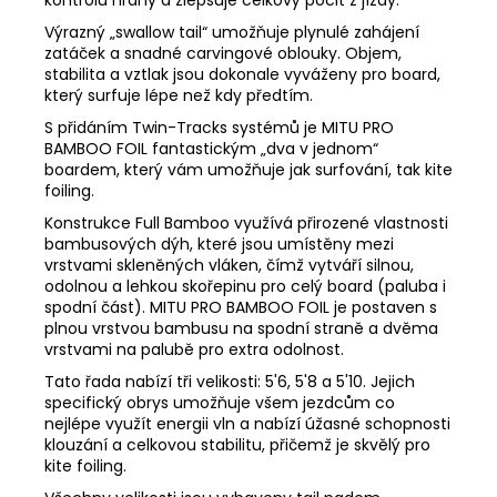
kontrolu hrany a zlepšuje celkový pocit z jízdy.
Výrazný „swallow tail“ umožňuje plynulé zahájení
zatáček a snadné carvingové oblouky. Objem,
stabilita a vztlak jsou dokonale vyváženy pro board,
který surfuje lépe než kdy předtím.
S přidáním Twin-Tracks systémů je MITU PRO
BAMBOO FOIL fantastickým „dva v jednom“
boardem, který vám umožňuje jak surfování, tak kite
foiling.
Konstrukce Full Bamboo využívá přirozené vlastnosti
bambusových dýh, které jsou umístěny mezi
vrstvami skleněných vláken, čímž vytváří silnou,
odolnou a lehkou skořepinu pro celý board (paluba i
spodní část). MITU PRO BAMBOO FOIL je postaven s
plnou vrstvou bambusu na spodní straně a dvěma
vrstvami na palubě pro extra odolnost.
Tato řada nabízí tři velikosti: 5'6, 5'8 a 5'10. Jejich
specifický obrys umožňuje všem jezdcům co
nejlépe využít energii vln a nabízí úžasné schopnosti
klouzání a celkovou stabilitu, přičemž je skvělý pro
kite foiling.