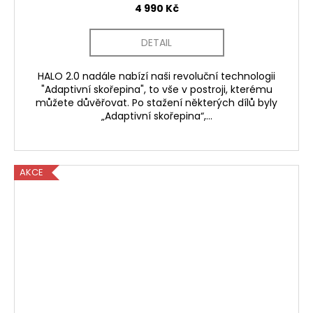
4 990 Kč
DETAIL
HALO 2.0 nadále nabízí naši revoluční technologii
"Adaptivní skořepina", to vše v postroji, kterému
můžete důvěřovat. Po stažení některých dílů byly
„Adaptivní skořepina“,...
AKCE