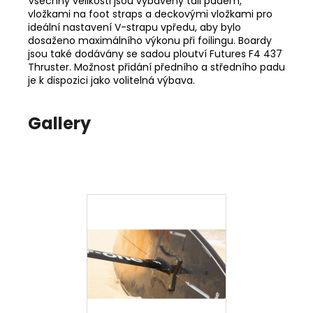
Všechny velikosti jsou vybaveny tail padem,
vložkami na foot straps a deckovými vložkami pro
ideální nastavení V-strapu vpředu, aby bylo
dosaženo maximálního výkonu při foilingu. Boardy
jsou také dodávány se sadou ploutví Futures F4 437
Thruster. Možnost přidání předního a středního padu
je k dispozici jako volitelná výbava.
Gallery