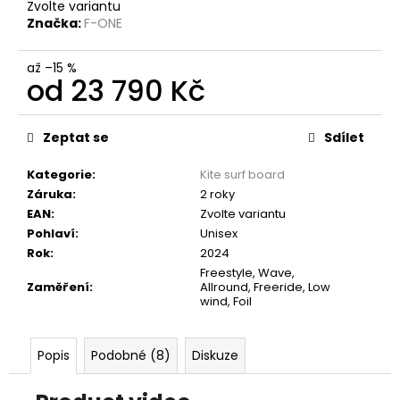
Zvolte variantu
Značka:
F-ONE
až –15 %
od
23 790 Kč
Měrná
cena:
Zeptat se
Sdílet
Kategorie
:
Kite surf board
Záruka
:
2 roky
EAN
:
Zvolte variantu
Pohlaví
:
Unisex
Rok
:
2024
Freestyle, Wave,
Zaměření
:
Allround, Freeride, Low
wind, Foil
Popis
Podobné (8)
Diskuze