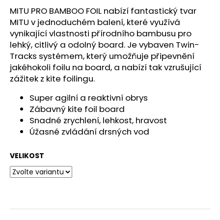
č
MITU PRO BAMBOO FOIL nabízí fantastický tvar
u
MITU v jednoduchém balení, které využívá
j
e
vynikající vlastnosti přírodního bambusu pro
m
lehký, citlivý a odolný board. Je vybaven Twin-
e
Tracks systémem, který umožňuje připevnění
jakéhokoli foilu na board, a nabízí tak vzrušující
zážitek z kite foilingu.
Super agilní a reaktivní obrys
Zábavný kite foil board
Snadné zrychlení, lehkost, hravost
Úžasné zvládání drsných vod
VELIKOST