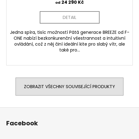
24 290 Kč
od
DETAIL
Jedna spíra, tisíc možností Pátá generace BREEZE od F-
ONE nabízí bezkonkurenční všestrannost a intuitivní
ovládání, což z něj činí ideální kite pro slabý vítr, ale
také pro...
ZOBRAZIT VŠECHNY SOUVISEJÍCÍ PRODUKTY
Z
á
Facebook
p
a