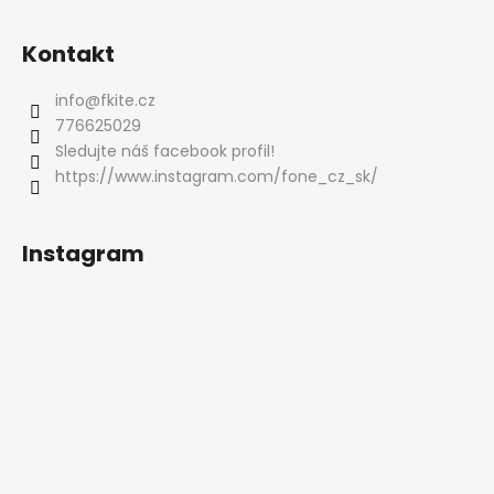
t
í
Kontakt
info
@
fkite.cz
776625029
Sledujte náš facebook profil!
https://www.instagram.com/fone_cz_sk/
Instagram