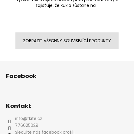
zajišťuje, že kukla zůstane na...
ZOBRAZIT VŠECHNY SOUVISEJÍCÍ PRODUKTY
Z
á
Facebook
p
a
t
í
Kontakt
info
@
fkite.cz
776625029
Sledujte náš facebook profil!