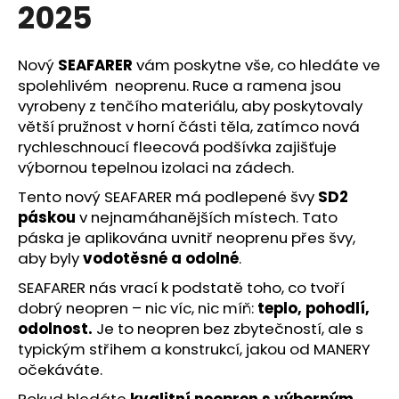
č
2025
u
j
e
Nový
SEAFARER
vám poskytne vše, co hledáte ve
m
spolehlivém neoprenu. Ruce a ramena jsou
e
vyrobeny z tenčího materiálu, aby poskytovaly
větší pružnost v horní části těla, zatímco nová
rychleschnoucí fleecová podšívka zajišťuje
výbornou tepelnou izolaci na zádech.
Tento nový SEAFARER má podlepené švy
SD2
páskou
v nejnamáhanějších místech. Tato
páska je aplikována uvnitř neoprenu přes švy,
aby byly
vodotěsné a odolné
.
SEAFARER nás vrací k podstatě toho, co tvoří
dobrý neopren – nic víc, nic míň:
teplo, pohodlí,
odolnost.
Je to neopren bez zbytečností, ale s
typickým střihem a konstrukcí, jakou od MANERY
očekáváte.
Pokud hledáte
kvalitní neopren s výborným