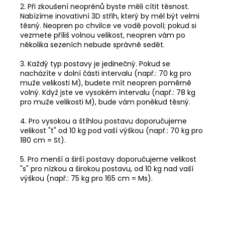
2. Při zkoušení neoprénů byste měli cítit těsnost.
Nabízíme inovativní 3D střih, který by měl být velmi
těsný. Neopren po chvilce ve vodě povolí; pokud si
vezmete příliš volnou velikost, neopren vám po
několika sezeních nebude správně sedět.
3. Každý typ postavy je jedinečný. Pokud se
nacházíte v dolní části intervalu (např.: 70 kg pro
muže velikosti M), budete mít neopren poměrně
volný. Když jste ve vysokém intervalu (např.: 78 kg
pro muže velikosti M), bude vám poněkud těsný.
4. Pro vysokou a štíhlou postavu doporučujeme
velikost "t" od 10 kg pod vaší výškou (např.: 70 kg pro
180 cm = St).
5. Pro menší a širší postavy doporučujeme velikost
"s" pro nízkou a širokou postavu, od 10 kg nad vaší
výškou (např.: 75 kg pro 165 cm = Ms).