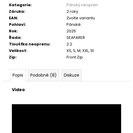
Kategorie
:
Pánský neopren
Záruka
:
2 roky
EAN
:
Zvolte variantu
Pohlaví
:
Pánské
Rok
:
2025
Řada
:
SEAFARER
Tloušťka neoprenu
:
2.2
Velikost
:
XS, S, M, XXL, St
Zip
:
Front Zip
Popis
Podobné (8)
Diskuze
Video