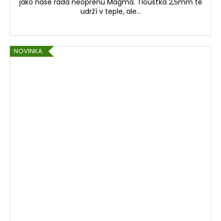
jako naše řada neoprenů Magma. Tloušťka 2,5mm tě
udrží v teple, ale...
NOVINKA