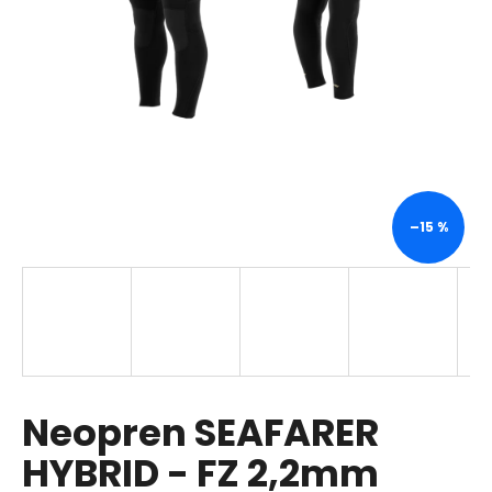
a
j
í
t
?
–15 %
HLEDAT
D
o
p
Neopren SEAFARER
o
r
HYBRID - FZ 2,2mm
u