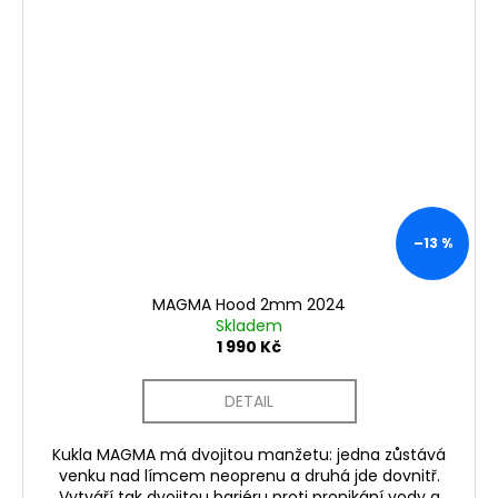
–13 %
MAGMA Hood 2mm 2024
Skladem
1 990 Kč
DETAIL
Kukla MAGMA má dvojitou manžetu: jedna zůstává
venku nad límcem neoprenu a druhá jde dovnitř.
Vytváří tak dvojitou bariéru proti pronikání vody a