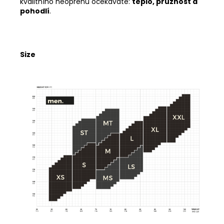
kvalitního neoprenu očekáváte:
teplo, pružnost a
pohodlí
.
Size