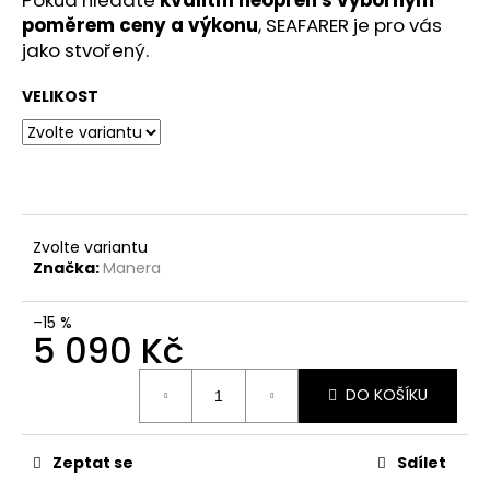
poměrem ceny a výkonu
, SEAFARER je pro vás
jako stvořený.
VELIKOST
Zvolte variantu
Značka:
Manera
–15 %
5 090 Kč
Měrná
DO KOŠÍKU
cena:
Zeptat se
Sdílet