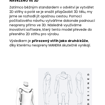
NAVRŽENO VE 3D
Zatímco běžným standardem v odvětví je vytvářet
2D střihy a poté se je snažit přizpůsobit 3D tělu, my
jsme se rozhodli jít opačnou cestou. Pomocí
počítačového návrhu vytváříme dokonale padnoucí
neopreny přímo ve 3D. Následně využíváme
inovativní software, který tento model převede do
přesného 2D střihu pro výrobu.
Výsledkem je
přirozený střih jako druhá kůže
,
díky kterému neopreny MANERA skutečně vynikají.