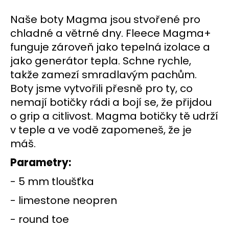
č
u
Naše boty Magma jsou stvořené pro
j
chladné a větrné dny. Fleece Magma+
e
m
funguje zároveň jako tepelná izolace a
e
jako generátor tepla. Schne rychle,
takže zamezí smradlavým pachům.
Boty jsme vytvořili přesně pro ty, co
nemají botičky rádi a bojí se, že přijdou
o grip a citlivost. Magma botičky tě udrží
v teple a ve vodě zapomeneš, že je
máš.
Parametry:
- 5 mm tloušťka
- limestone neopren
- round toe