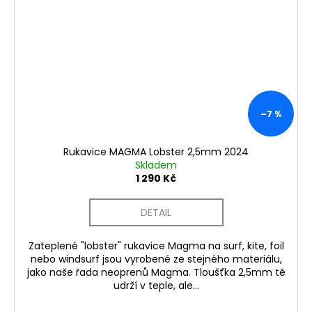
–7 %
Rukavice MAGMA Lobster 2,5mm 2024
Skladem
1 290 Kč
DETAIL
Zateplené "lobster" rukavice Magma na surf, kite, foil
nebo windsurf jsou vyrobené ze stejného materiálu,
jako naše řada neoprenů Magma. Tloušťka 2,5mm tě
udrží v teple, ale...