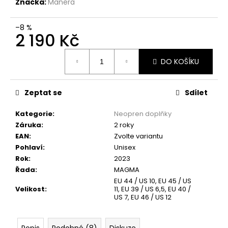
Značka:
Manera
–8 %
2 190 Kč
Měrná
DO KOŠÍKU
cena:
Zeptat se
Sdílet
Kategorie
:
Neopren doplňky
Záruka
:
2 roky
EAN
:
Zvolte variantu
Pohlaví
:
Unisex
Rok
:
2023
Řada
:
MAGMA
EU 44 / US 10, EU 45 / US
Velikost
:
11, EU 39 / US 6,5, EU 40 /
US 7, EU 46 / US 12