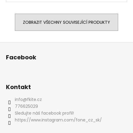
ZOBRAZIT VŠECHNY SOUVISEJÍCÍ PRODUKTY
Z
á
Facebook
p
a
t
í
Kontakt
info
@
fkite.cz
776625029
Sledujte náš facebook profil!
https://www.instagram.com/fone_cz_sk/