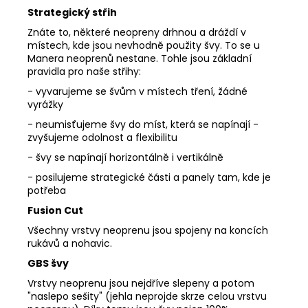
Strategický střih
Znáte to, některé neopreny drhnou a dráždí v
místech, kde jsou nevhodně použity švy. To se u
Manera neoprenů nestane. Tohle jsou základní
pravidla pro naše střihy:
- vyvarujeme se švům v místech tření, žádné
vyrážky
- neumisťujeme švy do míst, která se napínají -
zvyšujeme odolnost a flexibilitu
- švy se napínají horizontálně i vertikálně
- posilujeme strategické části a panely tam, kde je
potřeba
Fusion Cut
Všechny vrstvy neoprenu jsou spojeny na koncích
rukávů a nohavic.
GBS švy
Vrstvy neoprenu jsou nejdříve slepeny a potom
"naslepo sešity" (jehla neprojde skrze celou vrstvu