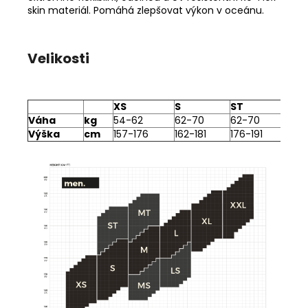
skin materiál. Pomáhá zlepšovat výkon v oceánu.
Velikosti
XS
S
ST
MS
Váha
kg
54-62
62-70
62-70
70-
Výška
cm
157-176
162-181
176-191
162-