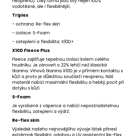
neoprenu). Díky tomu jsou švy nejen 100%
vodotěsné, ale i flexibilnější.
Triplex
- ochrana: Re-flex skin
- izolace: S-Foam
- zateplení a flexibilita: X10D+
X10D Fleece Plus
Fleece zajišťuje tepelnou izolaci kolem celého
hrudníku. Je zároveň o 22% lehčí než klasická
tkanina. Vínová tkanina X10D je v přímém kontaktu s
kůží a proto je důležitou součástí neoprenu. Náš
materiál nabízí maximální flexibilitu a hebký pocit při
dotyku s kůží.
S-Foam
Je vyrobená z vápence a nabízí nepostradatelnou
flexibilitu, zateplení a výdrž.
Re-flex skin
Výsledek našeho nejnovějšího vývoje látek přinesl
extrémně flexibilní, odolnou a UV resistentní Re-Flex