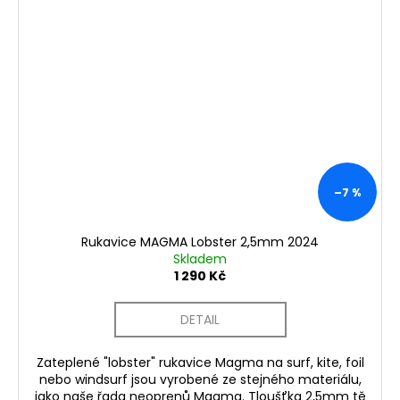
–7 %
Rukavice MAGMA Lobster 2,5mm 2024
Skladem
1 290 Kč
DETAIL
Zateplené "lobster" rukavice Magma na surf, kite, foil
nebo windsurf jsou vyrobené ze stejného materiálu,
jako naše řada neoprenů Magma. Tloušťka 2,5mm tě