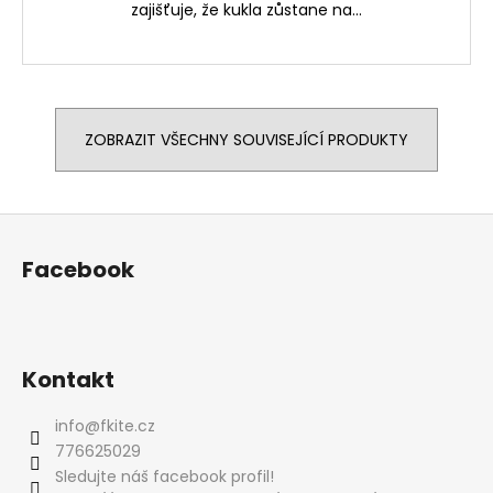
zajišťuje, že kukla zůstane na...
ZOBRAZIT VŠECHNY SOUVISEJÍCÍ PRODUKTY
Z
á
Facebook
p
a
t
í
Kontakt
info
@
fkite.cz
776625029
Sledujte náš facebook profil!