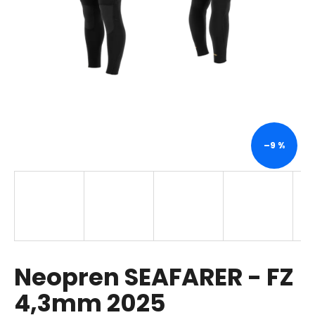
a
j
í
t
?
–9 %
HLEDAT
D
o
p
Neopren SEAFARER - FZ
o
r
4,3mm 2025
u