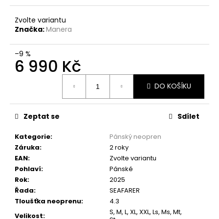
Zvolte variantu
Značka:
Manera
–9 %
6 990 Kč
Měrná
DO KOŠÍKU
cena:
Zeptat se
Sdílet
Kategorie
:
Pánský neopren
Záruka
:
2 roky
EAN
:
Zvolte variantu
Pohlaví
:
Pánské
Rok
:
2025
Řada
:
SEAFARER
Tloušťka neoprenu
:
4.3
S, M, L, XL, XXL, Ls, Ms, Mt,
Velikost
: