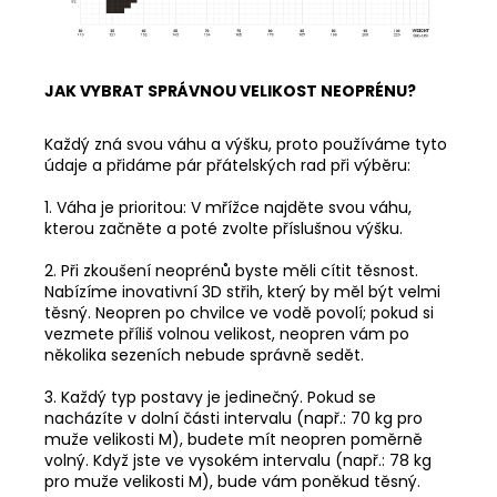
JAK VYBRAT SPRÁVNOU VELIKOST NEOPRÉNU?
Každý zná svou váhu a výšku, proto používáme tyto
údaje a přidáme pár přátelských rad při výběru:
1. Váha je prioritou: V mřížce najděte svou váhu,
kterou začněte a poté zvolte příslušnou výšku.
2. Při zkoušení neoprénů byste měli cítit těsnost.
Nabízíme inovativní 3D střih, který by měl být velmi
těsný. Neopren po chvilce ve vodě povolí; pokud si
vezmete příliš volnou velikost, neopren vám po
několika sezeních nebude správně sedět.
3. Každý typ postavy je jedinečný. Pokud se
nacházíte v dolní části intervalu (např.: 70 kg pro
muže velikosti M), budete mít neopren poměrně
volný. Když jste ve vysokém intervalu (např.: 78 kg
pro muže velikosti M), bude vám poněkud těsný.