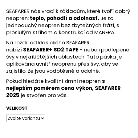
č
u
SEAFARER nás vrací k základům, které tvoří dobrý
j
neopren:
teplo, pohodlí a odolnost.
Je to
e
jednoduchý neopren bez zbytečných frází, s
m
proslulým střihem a konstrukcí od MANERA.
e
Na rozdíl od klasického SEAFARER
nabízí
SEAFARER+ SD2 TAPE
- neboli podlepené
švy v nejkritičtějších oblastech. Tato páska je
aplikována uvnitř neoprenu přes švy, aby se
zajistilo, že jsou vodotěsné a odolné.
Pokud hledáte kvalitní zimní neopren
s
nejlepším poměrem cena výkon, SEAFARER
2025
je stvořen pro vás.
VELIKOST