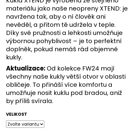
Kukla XTEND je vyrobena ze stejného
č
u
materiálu jako naše neopreny XTEND: je
j
navržena tak, aby o ní člověk ani
e
nevěděl, a přitom tě udržela v teple.
m
Díky své pružnosti a lehkosti umožňuje
e
výbornou pohyblivost – je to perfektní
doplněk, pokud nemáš rád objemné
kukly.
Aktualizace:
Od kolekce FW24 mají
všechny naše kukly větší otvor v oblasti
obličeje. To přináší více komfortu a
umožňuje nosit kuklu pod bradou, aniž
by příliš svírala.
VELIKOST