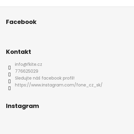
Z
á
Facebook
p
a
t
í
Kontakt
info
@
fkite.cz
776625029
Sledujte náš facebook profil!
https://www.instagram.com/fone_cz_sk/
Instagram