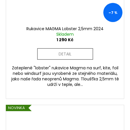
–7 %
Rukavice MAGMA Lobster 2,5mm 2024
Skladem
1 290 Kč
DETAIL
Zateplené "lobster" rukavice Magma na surf, kite, foil
nebo windsurf jsou vyrobené ze stejného materiálu,
jako naše řada neoprenů Magma. Tloušťka 2,5mm tě
udrží v teple, ale...
NOVINKA