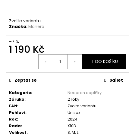
Zvolte variantu
Značka:
Manera
–7 %
1 190 Kč
Měrná
DO KOŠÍKU
cena:
Zeptat se
Sdílet
Kategorie
:
Neopren doplňky
Záruka
:
2 roky
EAN
:
Zvolte variantu
Pohlaví
:
Unisex
Rok
:
2024
Řada
:
X10D
Velikost
:
S, M, L