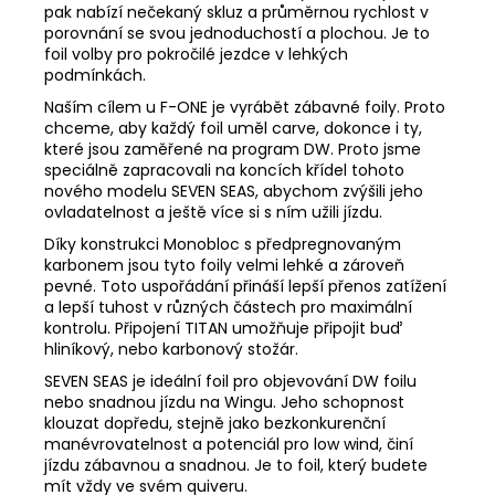
pak nabízí nečekaný skluz a průměrnou rychlost v
porovnání se svou jednoduchostí a plochou. Je to
foil volby pro pokročilé jezdce v lehkých
podmínkách.
Naším cílem u F-ONE je vyrábět zábavné foily. Proto
chceme, aby každý foil uměl carve, dokonce i ty,
které jsou zaměřené na program DW. Proto jsme
speciálně zapracovali na koncích křídel tohoto
nového modelu SEVEN SEAS, abychom zvýšili jeho
ovladatelnost a ještě více si s ním užili jízdu.
Díky konstrukci Monobloc s předpregnovaným
karbonem jsou tyto foily velmi lehké a zároveň
pevné. Toto uspořádání přináší lepší přenos zatížení
a lepší tuhost v různých částech pro maximální
kontrolu. Připojení TITAN umožňuje připojit buď
hliníkový, nebo karbonový stožár.
SEVEN SEAS je ideální foil pro objevování DW foilu
nebo snadnou jízdu na Wingu. Jeho schopnost
klouzat dopředu, stejně jako bezkonkurenční
manévrovatelnost a potenciál pro low wind, činí
jízdu zábavnou a snadnou. Je to foil, který budete
mít vždy ve svém quiveru.