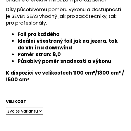
č
u
Díky působivému poměru výkonu a dostupnosti
j
je SEVEN SEAS vhodný jak pro začátečníky, tak
e
pro profesionály.
m
e
Foil pro každého
Ideální všestraný foil jak na jezera, tak
do vln i na downwind
Poměr stran: 8,0
Působivý poměr snadnosti a výkonu
K dispozici ve velikostech 1100 cm²/1300 cm² /
1500 cm²
VELIKOST