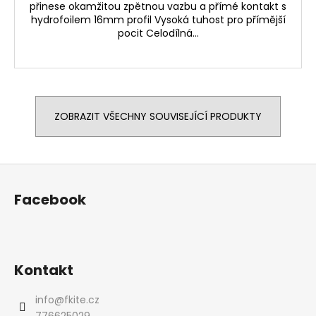
přinese okamžitou zpětnou vazbu a přímé kontakt s
hydrofoilem 16mm profil Vysoká tuhost pro přímější
pocit Celodílná...
ZOBRAZIT VŠECHNY SOUVISEJÍCÍ PRODUKTY
Z
á
Facebook
p
a
t
í
Kontakt
info
@
fkite.cz
776625029