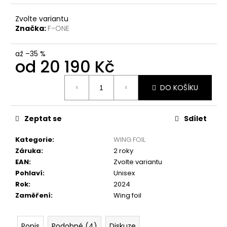
Zvolte variantu
Značka:
F-ONE
až –35 %
od
20 190 Kč
Měrná
DO KOŠÍKU
cena:
Zeptat se
Sdílet
Kategorie
:
WING FOIL
Záruka
:
2 roky
EAN
:
Zvolte variantu
Pohlaví
:
Unisex
Rok
:
2024
Zaměření
:
Wing foil
Popis
Podobné (4)
Diskuze