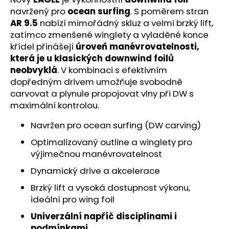
č
navržený pro
ocean surfing
. S poměrem stran
u
AR 9.5
nabízí mimořádný skluz a velmi brzký lift,
j
e
zatímco zmenšené wing­lety a vyladěné konce
m
křídel přinášejí
úroveň manévrovatelnosti,
e
která je u klasických downwind foilů
neobvyklá
. V kombinaci s efektivním
dopředným drivem umožňuje svobodně
carvovat a plynule propojovat vlny při DW s
maximální kontrolou.
Navržen pro ocean surfing (DW carving)
Optimalizovaný outline a wing­lety pro
výjimečnou manévrovatelnost
Dynamický drive a akcelerace
Brzký lift a vysoká dostupnost výkonu,
ideální pro wing foil
Univerzální napříč disciplínami i
podmínkami