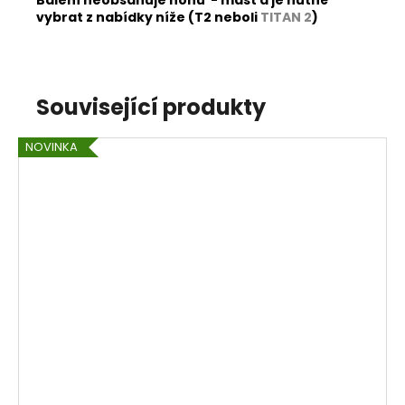
Balení neobsahuje nohu - mast a je nutné
vybrat z nabídky níže (T2 neboli
TITAN 2
)
Související produkty
NOVINKA