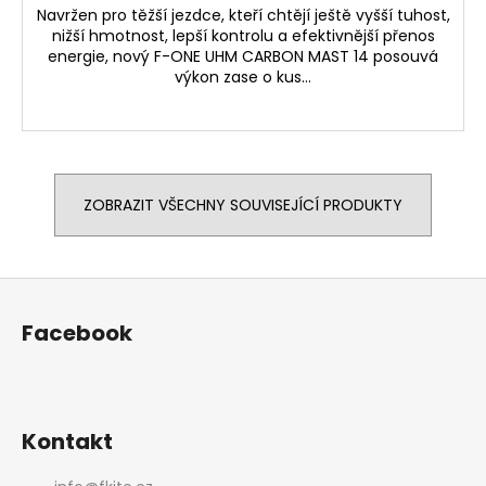
Navržen pro těžší jezdce, kteří chtějí ještě vyšší tuhost,
nižší hmotnost, lepší kontrolu a efektivnější přenos
energie, nový F-ONE UHM CARBON MAST 14 posouvá
výkon zase o kus...
ZOBRAZIT VŠECHNY SOUVISEJÍCÍ PRODUKTY
Z
á
Facebook
p
a
t
í
Kontakt