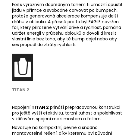
Foil s výrazným dopředným tahem ti umožní opustit
jízdu v přímce a svobodně carvovat po bumpech,
protože generovaná akcelerace kompenzuje delší
dráhu v oblouku. A přesně pro to byl EAGLE navržen:
foil, který přirozeně vytváří drive a rychlost, pomáhá
udržet energii v průběhu oblouků a dovolí ti kreslit
vlastní linie bez toho, aby tě bump dojel nebo aby
ses propadl do ztráty rychlosti.
TITAN 2
Napojení
TITAN 2
přináší přepracovanou konstrukci
pro ještě vyšší efektivitu, torzní tuhost a spolehlivost
v klíčovém spojení mezi mastem a foilem.
Navazuje na kompaktní, pevné a snadno
montovatelné řešení, díky kterému byl původní