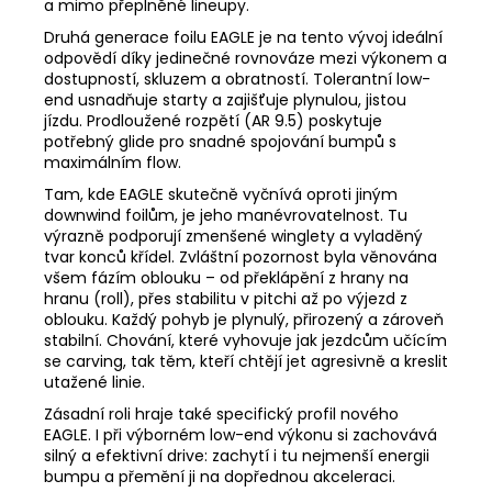
a mimo přeplněné lineupy.
Druhá generace foilu EAGLE je na tento vývoj ideální
odpovědí díky jedinečné rovnováze mezi výkonem a
dostupností, skluzem a obratností. Tolerantní low-
end usnadňuje starty a zajišťuje plynulou, jistou
jízdu. Prodloužené rozpětí (AR 9.5) poskytuje
potřebný glide pro snadné spojování bumpů s
maximálním flow.
Tam, kde EAGLE skutečně vyčnívá oproti jiným
downwind foilům, je jeho manévrovatelnost. Tu
výrazně podporují zmenšené wing­lety a vyladěný
tvar konců křídel. Zvláštní pozornost byla věnována
všem fázím oblouku – od překlápění z hrany na
hranu (roll), přes stabilitu v pitchi až po výjezd z
oblouku. Každý pohyb je plynulý, přirozený a zároveň
stabilní. Chování, které vyhovuje jak jezdcům učícím
se carving, tak těm, kteří chtějí jet agresivně a kreslit
utažené linie.
Zásadní roli hraje také specifický profil nového
EAGLE. I při výborném low-end výkonu si zachovává
silný a efektivní drive: zachytí i tu nejmenší energii
bumpu a přemění ji na dopřednou akceleraci.