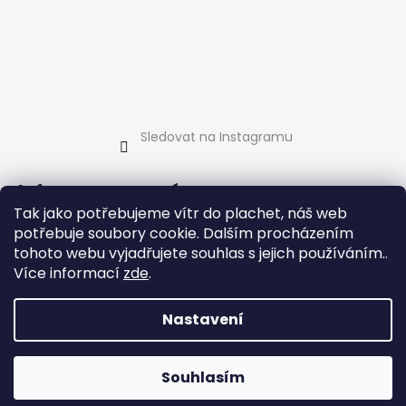
Sledovat na Instagramu
Informace pro vás
Tak jako potřebujeme vítr do plachet, náš web
Jak nakupovat
potřebuje soubory cookie. Dalším procházením
Obchodní podmínky
tohoto webu vyjadřujete souhlas s jejich používáním..
Podmínky ochrany osobních údajů
Více informací
zde
.
Kontakty
Nastavení
Vytvořil Shoptet
Souhlasím
Copyright 2026
fkite.cz
. Všechna práva vyhrazena.