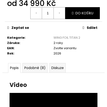
od
34 990 Kč
Měrná
DO KOŠÍKU
cena:
Zeptat se
Sdílet
Kategorie
:
WING FOIL TITAN 2
Záruka
:
2 roky
EAN
:
Zvolte variantu
Rok
:
2026
Popis
Podobné (8)
Diskuze
Video