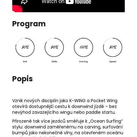
Program
Popis
Vznik nových disciplín jako K-WING a Pocket Wing
otevírá dostupnější cestu k downwind jízdě – bez
nevýhod zavazejícího wingu nebo paddle startu.
Přirozeně tak více jezdců směřuje k „Ocean Surfing“
stylu: downwind zaměřenému na carving, surfování
bumpů jako nekonečné vlny, na otevřeném oceánu