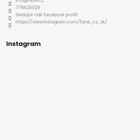
info
@
fkite.cz
776625029
Sledujte náš facebook profil!
https://www.instagram.com/fone_cz_sk/
Instagram