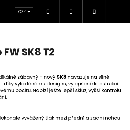
Hledat
Přihlášení
Nákupní
ÝPRODEJ
CZK
košík
o FW SK8 T2
radikálně zábavný – nový
SK8
navazuje na silné
 díky vyladěnému designu, vylepšené konstrukci
mu pocitu. Nabízí ještě lepší skluz, vyšší kontrolu
ní.
e dokonale vyvážený tlak mezi přední a zadní nohou