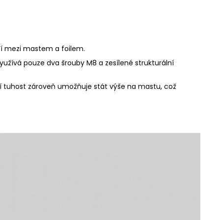
ení mezi mastem a foilem.
užívá pouze dva šrouby M8 a zesílené strukturální
šší tuhost zároveň umožňuje stát výše na mastu, což