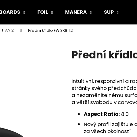
BOARDS
FOIL
MANERA
SUP
V
 TITAN 2
Přední křídlo FW SK8 T2
Co potřebujete najít?
Přední křídl
HLEDAT
Intuitivní, responzivní a 
Doporučujeme
stránky svého předchůdce
a nezaměnitelnému surfové
a větší svobodu v carvová
Aspect Ratio:
8.0
Nový profil zajišťuj
za všech okolností