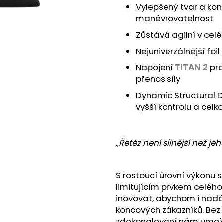
Vylepšený tvar a konc
manévrovatelnost
Zůstává agilní v celé
Nejuniverzálnější foi
Napojení
TITAN 2
pro
přenos síly
Dynamic Structural 
vyšší kontrolu a celk
„Řetěz není silnější než je
S rostoucí úrovní výkonu
limitujícím prvkem celého
inovovat, abychom i nadá
koncových zákazníků. Bez 
zdokonalování nám umožňu