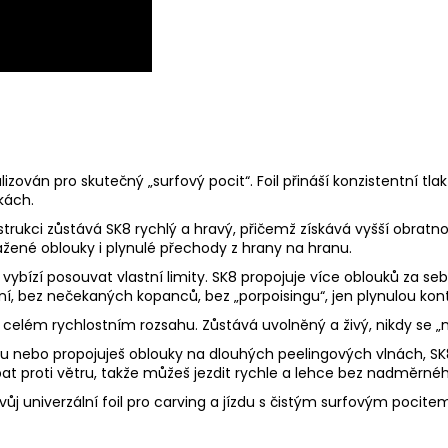
alizován pro skutečný „surfový pocit“. Foil přináší konzistentní tl
kách.
ukci zůstává SK8 rychlý a hravý, přičemž získává vyšší obratno
tažené oblouky i plynulé přechody z hrany na hranu.
tě vybízí posouvat vlastní limity. SK8 propojuje více oblouků za 
í, bez nečekaných kopanců, bez „porpoisingu“, jen plynulou kont
celém rychlostním rozsahu. Zůstává uvolněný a živý, nikdy se „
nu nebo propojuješ oblouky na dlouhých peelingových vlnách, SK
t proti větru, takže můžeš jezdit rychle a lehce bez nadměrnéh
j univerzální foil pro carving a jízdu s čistým surfovým pocitem