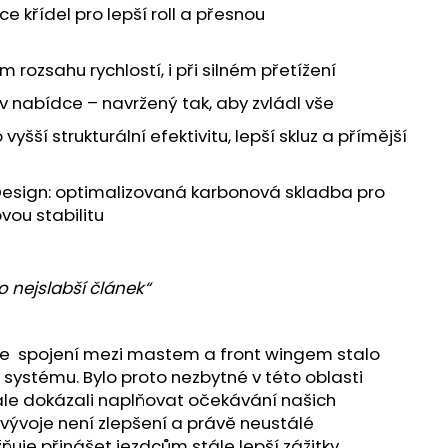
e křídel pro lepší roll a přesnou
m rozsahu rychlostí, i při silném přetížení
l v nabídce – navržený tak, aby zvládl vše
 vyšší strukturální efektivitu, lepší skluz a přímější
Design: optimalizovaná karbonová skladba pro
ovou stabilitu
ho nejslabší článek“
 se spojení mezi mastem a front wingem stalo
 systému. Bylo proto nezbytné v této oblasti
le dokázali naplňovat očekávání našich
vývoje není zlepšení a právě neustálé
je přinášet jezdcům stále lepší zážitky.