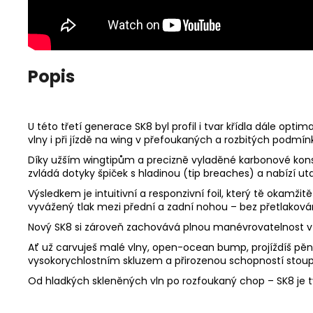
Popis
U této třetí generace SK8 byl profil i tvar křídla dále optim
vlny i při jízdě na wing v přefoukaných a rozbitých podmín
Díky užším wingtipům a precizně vyladěné karbonové konstr
zvládá dotyky špiček s hladinou (tip breaches) a nabízí u
Výsledkem je intuitivní a responzivní foil, který tě okamži
vyvážený tlak mezi přední a zadní nohou – bez přetlakován
Nový SK8 si zároveň zachovává plnou manévrovatelnost v 
Ať už carvuješ malé vlny, open-ocean bump, projíždíš pě
vysokorychlostním skluzem a přirozenou schopností stoupa
Od hladkých skleněných vln po rozfoukaný chop – SK8 je tvů