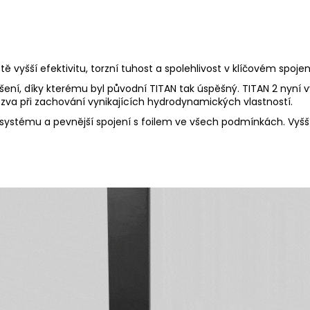
tě vyšší efektivitu, torzní tuhost a spolehlivost v klíčovém spoj
í, díky kterému byl původní TITAN tak úspěšný. TITAN 2 nyní vy
dezva při zachování vynikajících hydrodynamických vlastností.
ání systému a pevnější spojení s foilem ve všech podmínkách. Vy