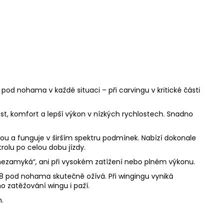
ak pod nohama v každé situaci – při carvingu v kritické části
st, komfort a lepší výkon v nízkých rychlostech. Snadno
sebou a funguje v širším spektru podmínek. Nabízí dokonale
rolu po celou dobu jízdy.
nezamyká“, ani při vysokém zatížení nebo plném výkonu.
8 pod nohama skutečně ožívá. Při wingingu vyniká
o zatěžování wingu i paží.
.