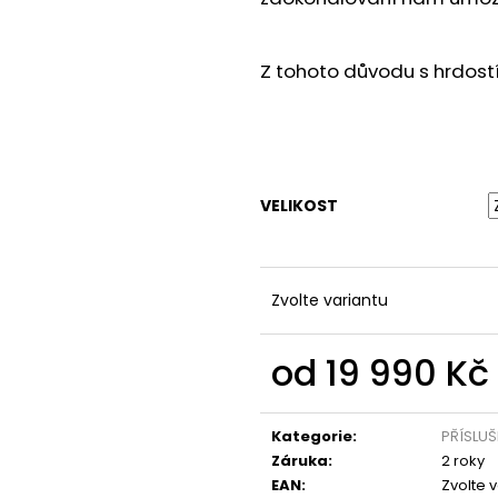
Z tohoto důvodu s hrdost
VELIKOST
Zvolte variantu
od
19 990 Kč
Měrná
cena:
Kategorie
:
PŘÍSLUŠ
Záruka
:
2 roky
EAN
:
Zvolte 