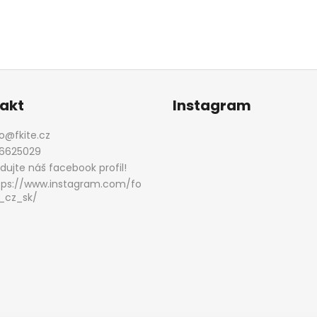
akt
Instagram
o
@
fkite.cz
6625029
edujte náš facebook profil!
tps://www.instagram.com/fo
_cz_sk/