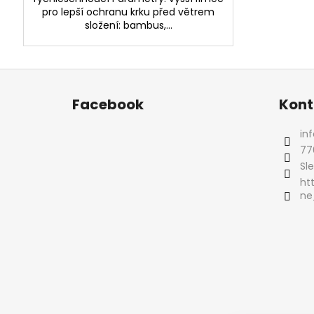
pro lepší ochranu krku před větrem
složení: bambus,...
Z
á
Facebook
Kont
p
a
inf
t
77
í
Sl
ht
ne