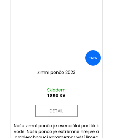
–13 %
Zimní pončo 2023
Skladem
1 890 Kč
DETAIL
Naše zimní pončo je esenciální parťák k
vodě. Naše pončo je extrémně hřejivé a
rychleschnoucí Parametry: vyšší límec