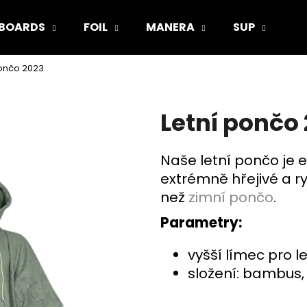
BOARDS
FOIL
MANERA
SUP
V
pončo 2023
Co potřebujete najít?
Letní pončo
HLEDAT
Naše letní pončo je 
extrémně hřejivé a ry
Doporučujeme
než
zimní pončo
.
Parametry:
vyšší límec pro 
složení: bambus