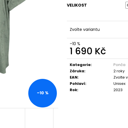
VELIKOST
Zvolte variantu
–10 %
1 690 Kč
Měrná
cena:
Kategorie
:
Ponča
Záruka
:
2 roky
EAN
:
Zvolte 
Pohlaví
:
Unisex
Rok
:
2023
–10 %