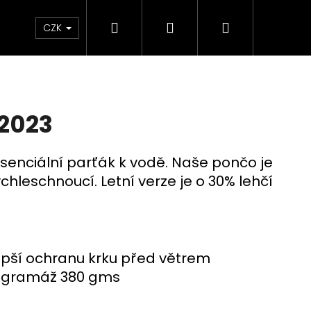
Hledat
Přihlášení
Nákupní
ÝPRODEJ
CZK
košík
 2023
esenciální parťák k vodě. Naše pončo je
chleschnoucí. Letní verze je o 30% lehčí
lepší ochranu krku před větrem
, gramáž 380 gms