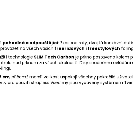
dě
pohodlná a odpouštějící
: Zkosené raily, dvojitá konkávní dut
oprovázet na všech vašich
freeridových i freestylových
foilin
užití technologie
SLIM Tech Carbon
je prkno postaveno kolem p
ontrolu nad prknem za všech okolností. Díky snadnému ovládání a
ilingu.
7 cm
, přičemž menší velikost uspokojí všechny pokročilé uživate
inserty pro použití strapless Všechny jsou vybaveny systémem Twi