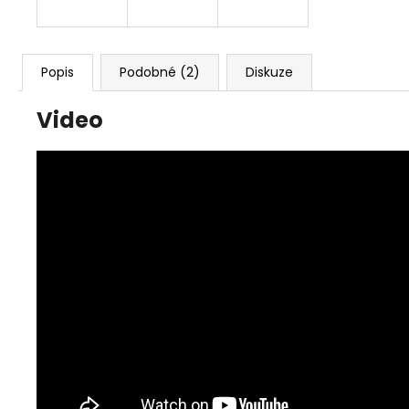
Popis
Podobné (2)
Diskuze
Video