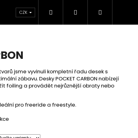
Hledat
Přihlášení
Nákupní
ÝPRODEJ
CZK
košík
RBON
varů jsme vyvinuli kompletní řadu desek s
ximální zábavu. Desky POCKET CARBON nabízejí
žít foiling a provádět nejrůznější obraty nebo
eální pro freeride a freestyle.
ukce