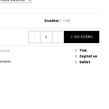
Značka:
F-ONE
DO KOŠÍKU
Tisk
l board
Zeptat se
variantu
Sdílet