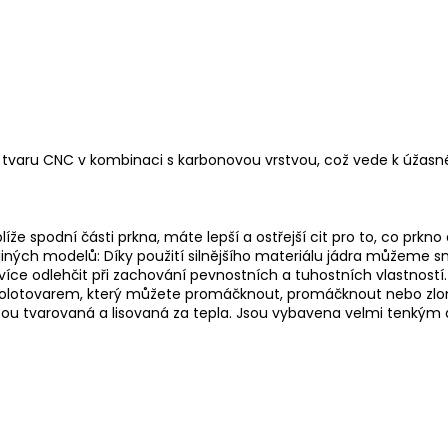
tvaru CNC v kombinaci s karbonovou vrstvou, což vede k úžasné
že spodní části prkna, máte lepší a ostřejší cit pro to, co prkno 
 jiných modelů: Díky použití silnějšího materiálu jádra můžeme 
 více odlehčit při zachování pevnostních a tuhostních vlastností.
polotovarem, který můžete promáčknout, promáčknout nebo zlomit
sou tvarovaná a lisovaná za tepla. Jsou vybavena velmi tenkým 