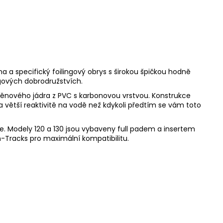
ina a specifický foilingový obrys s širokou špičkou hodně
gových dobrodružstvích.
ěnového jádra z PVC s karbonovou vrstvou. Konstrukce
 větší reaktivitě na vodě než kdykoli předtím se vám toto
le. Modely 120 a 130 jsou vybaveny full padem a insertem
n-Tracks pro maximální kompatibilitu.