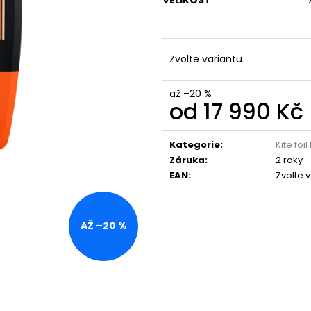
VELIKOST
Zvolte variantu
až –20 %
od
17 990 Kč
Měrná
cena:
Kategorie
:
Kite foi
Záruka
:
2 roky
EAN
:
Zvolte 
AŽ –20 %