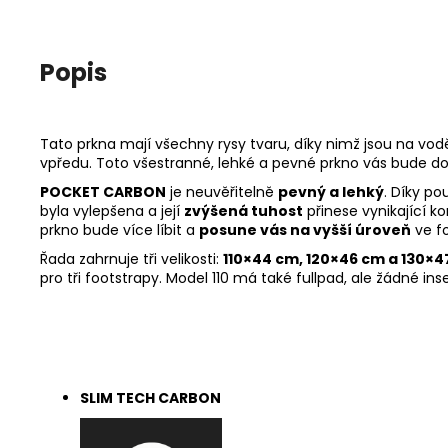
Popis
Tato prkna mají všechny rysy tvaru, díky nimž jsou na vo
vpředu. Toto všestranné, lehké a pevné prkno vás bude d
POCKET CARBON
je neuvěřitelně
pevný a lehký
. Díky po
byla vylepšena a její
zvýšená tuhost
přinese vynikající k
prkno bude více líbit a
posune vás na vyšší úroveň
ve fo
Řada zahrnuje tři velikosti:
110×44 cm, 120×46 cm a 130×4
pro tři footstrapy. Model 110 má také fullpad, ale žádné 
SLIM TECH CARBON