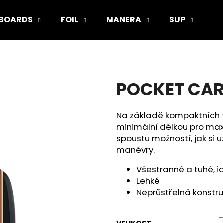
BOARDS
FOIL
MANERA
SUP
V
Co potřebujete najít?
POCKET CA
HLEDAT
Na základě kompaktních t
minimální délkou pro ma
Doporučujeme
spoustu možností, jak si u
manévry.
Všestranné a tuhé, id
Lehké
Neprůstřelná konstr